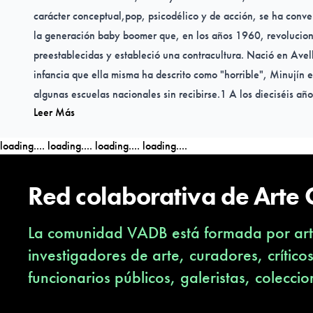
carácter conceptual,pop, psicodélico y de acción, se ha conve
la generación baby boomer que, en los años 1960, revolucion
preestablecidas y estableció una contracultura. Nació en Ave
infancia que ella misma ha descrito como "horrible", Minujín e
algunas escuelas nacionales sin recibirse.1 A los dieciséis añ
Leer Más
exposición individual e inició su breve paso por el informalis
consiguió una beca en Francia y para emanciparse falsificó su
loading....
loading....
loading....
loading....
economista Juan Gómez Sabaini.1 En 1962 regresó a la Argen
vuelve a París gracias a otra beca.5 Allí se vincula con el Nue
Red colaborativa de Arte
primer happening, La destrucción (1963), en el que colegas d
trabajos de la artista.9 De vuelta en Buenos Aires, Minujín pre
La comunidad VADB está formada por arti
happenings, performances einstalaciones artísticas en el Institu
los años sesenta, Minujín se adhirió al movimiento contracult
investigadores de arte, curadores, crítico
York tras haber ganado la Beca Guggenheim, donde se volcó al
funcionarios públicos, galeristas, coleccio
psicodélico.1 9 10 Durante esta época y más tarde en la déc
tanto en Buenos Aires como en Nueva York.5 10 A fines de los