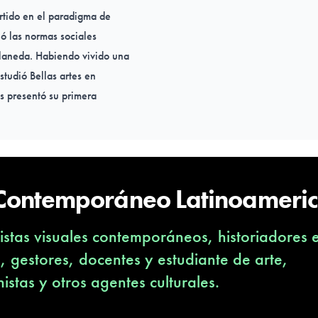
rtido en el paradigma de
ó las normas sociales
llaneda. Habiendo vivido una
studió Bellas artes en
os presentó su primera
mo.5 Ese año, Minujín
 documento y se casó con el
tina, pero un año más tarde
vo realismo y realiza su
 Contemporáneo Latinoameri
e Minujín destruyeron los
sentó varios
stas visuales contemporáneos, historiadores 
to Di Tella. Durante fines de
ural hippie en Nueva
s, gestores, docentes y estudiante de arte,
 arte pop y el arte
nistas y otros agentes culturales.
ada de 1970, Minujín trabajó
 años setenta siguiendo las