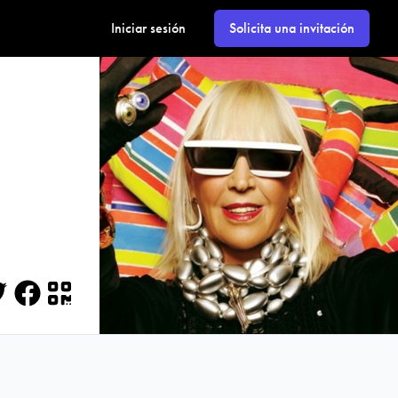
Iniciar sesión
Solicita una invitación
itter
Facebook
QR