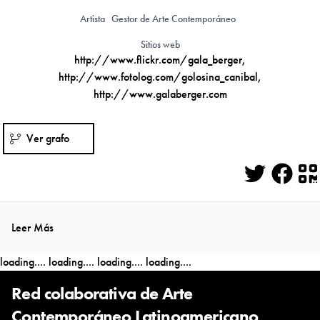
Artista
Gestor de Arte Contemporáneo
Sitios web
http://www.flickr.com/gala_berger
,
http://www.fotolog.com/golosina_canibal
,
http://www.galaberger.com
Ver grafo
Twitter
Face
Q
Leer Más
loading....
loading....
loading....
loading....
Red colaborativa de Arte
Contemporáneo Latinoamericano