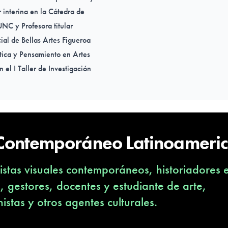
r interina en la Cátedra de
UNC y Profesora titular
cial de Bellas Artes Figueroa
ética y Pensamiento en Artes
el I Taller de Investigación
2003, organiza y gestiona
 y reflexión sobre la
articipa como Tutora en el
stas, organizado por TRAMA,
 Contemporáneo Latinoameri
e el período 2003/2005 es
Artística) por el área de
stas visuales contemporáneos, historiadores 
NC. Dirige, desde 2003 a
Miradas Oblicuas. Durante el
s, gestores, docentes y estudiante de arte,
 de la muestra Interface |
nistas y otros agentes culturales.
 en el Museo Caraffa de la
s, en Buenos Aires y en el