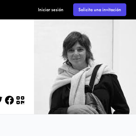
Iniciar sesión
Solicita una invitación
itter
Facebook
QR