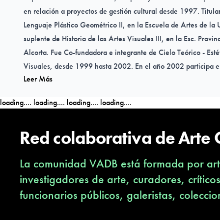
en relación a proyectos de gestión cultural desde 1997. Titula
Lenguaje Plástico Geométrico II, en la Escuela de Artes de la 
suplente de Historia de las Artes Visuales III, en la Esc. Provin
Alcorta. Fue Co-fundadora e integrante de Cielo Teórico - Est
Visuales, desde 1999 hasta 2002. En el año 2002 participa en 
Leer Más
en Gestión Cultural, organizado por TRAMA. Durante el año 
InterMEDIO - Artes Visuales, espacio dedicado a la exposición
loading....
loading....
loading....
loading....
instancia de recepción de la obra, en DocumentA/Escénicas. P
Taller Regional de Gestión de iniciativas emergentes de arti
Red colaborativa de Arte
en las base Posadas y Bahía Blanca, en el año 2004. Durant
Coordinadora del Cepia (Centro de Producción e Investigación 
La comunidad VADB está formada por arti
Plástica, espacio dependiente de la Escuela de Artes de la U
2005, el seminario de Análisis y Producción de Obra Visual 
investigadores de arte, curadores, crítico
año 2006 realizó la curación, junto a Francisco Ali Brouchoud,
funcionarios públicos, galeristas, coleccio
Diálogo Visual entre regiones | Posadas – Córdoba, expuesta
ciudad de Córdoba, en la sala del Fondo Nacional de las Arte