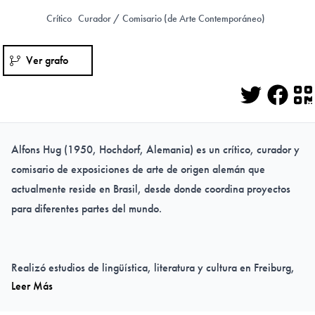
Crítico
Curador / Comisario (de Arte Contemporáneo)
Ver grafo
Twitter
Face
Q
Alfons Hug (1950, Hochdorf, Alemania) es un crítico, curador y
comisario de exposiciones de arte de origen alemán que
actualmente reside en Brasil, desde donde coordina proyectos
para diferentes partes del mundo.
Realizó estudios de lingüística, literatura y cultura en Freiburg,
Leer Más
Berlín, Dublín y Moscú. Fue curador de la Bienal de São Paulo
en 2002 y en 2004, siendo el primer extranjero a cargo de