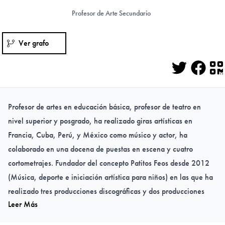
Profesor de Arte Secundario
Ver grafo
Twitter
Face
Q
Profesor de artes en educación básica, profesor de teatro en
nivel superior y posgrado, ha realizado giras artísticas en
Francia, Cuba, Perú, y México como músico y actor, ha
colaborado en una docena de puestas en escena y cuatro
cortometrajes. Fundador del concepto
Patitos Feos
desde 2012
(Música, deporte e iniciación artística para niños) en las que ha
realizado tres producciones discográficas y dos producciones
Leer Más
literarias, la carrera recreativa para niños Patitos Feos y el Plan
Vacacional de iniciación artística para niños.