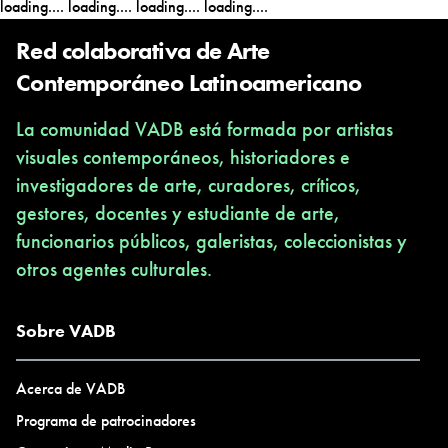
loading....
loading....
loading....
loading....
https://es-la.facebook.com/PatitoFeoRock/
Red colaborativa de Arte
Contemporáneo Latinoamericano
La comunidad VADB está formada por artistas
visuales contemporáneos, historiadores e
investigadores de arte, curadores, críticos,
gestores, docentes y estudiante de arte,
funcionarios públicos, galeristas, coleccionistas y
otros agentes culturales.
Sobre VADB
Acerca de VADB
Programa de patrocinadores