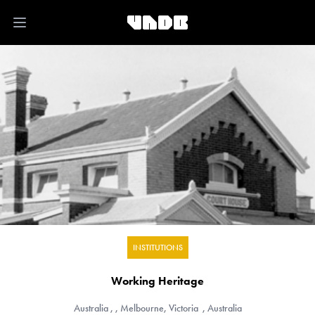
Open main menu
INSTITUTIONS
Working Heritage
Australia
, , Melbourne, Victoria , Australia