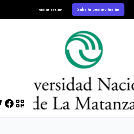
Iniciar sesión
Solicita una invitación
itter
Facebook
QR