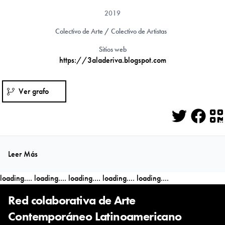
2019
Colectivo de Arte / Colectivo de Artistas
Sitios web
https://3aladeriva.blogspot.com
Ver grafo
Twitter
Face
Q
Leer Más
loading....
loading....
loading....
loading....
loading....
Red colaborativa de Arte
Contemporáneo Latinoamericano