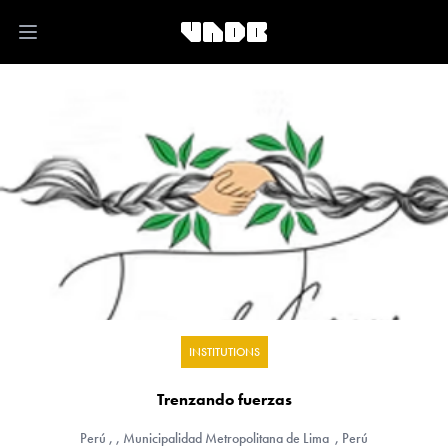
Open main menu
INSTITUTIONS
Trenzando fuerzas
Perú
, , Municipalidad Metropolitana de Lima , Perú