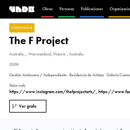
Obras
Personas
Publicaciones
Organizacio
INSTITUTIONS
The F Project
Australia
, , Warrnambool, Victoria , Australia
2008
Gestión Autónoma / Independiente
Residencia de Artistas
Galería Comer
Sitios web
https://www.instagram.com/thefprojectarts/
,
https://www.fac
Ver grafo