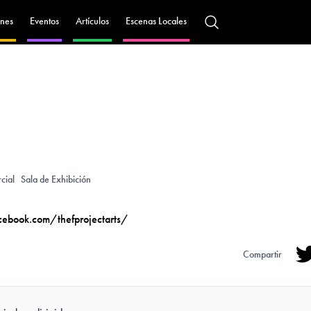
nes
Eventos
Artículos
Escenas Locales
cial
Sala de Exhibición
ebook.com/thefprojectarts/
Compartir
Tw