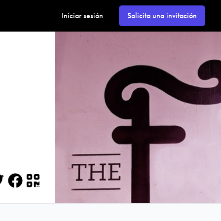
Iniciar sesión
Solicita una invitación
itter
Facebook
QR