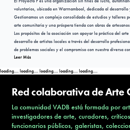
El Proyecto F es una organización sin fines de lucro, autofinan
voluntarios, ubicada en Warrnambool, dedicada al desarrollo y
Gestionamos un complejo consolidado de estudios y talleres pa
arte comunitaria y una próspera tienda con obras de artesanos
Los propósitos de la asociación son apoyar la práctica del art
desarrollo de artistas locales a través del desarrollo profesiona
de problemas sociales y el compromiso con nuestra diversa co
Leer Más
proyectos artísticos desafiantes y significativos.
loading....
loading....
loading....
loading....
loading....
Idiomas de trabajo:
Inglés
Red colaborativa de Arte
Duración de la residencia:
Semanas: 2
La comunidad VADB está formada por arti
Semanas: 3
Meses: 1
investigadores de arte, curadores, crítico
Número de estudios:
funcionarios públicos, galeristas, coleccio