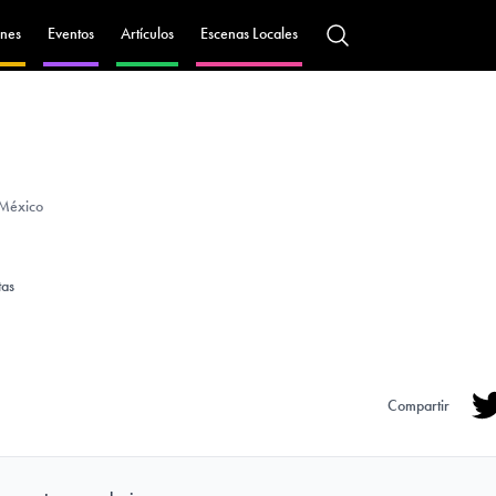
nes
Eventos
Artículos
Escenas Locales
 México
tas
Compartir
Tw