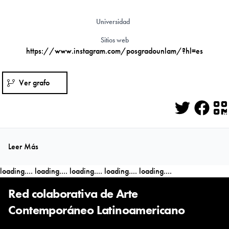
Universidad
Sitios web
https://www.instagram.com/posgradounlam/?hl=es
Ver grafo
Twitter
Face
Q
Leer Más
loading....
loading....
loading....
loading....
loading....
Red colaborativa de Arte
Contemporáneo Latinoamericano