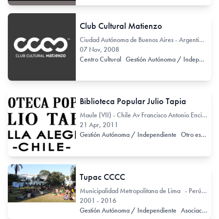
Club Cultural Matienzo
Ciudad Autónoma de Buenos Aires - Argentina Pringles 1249
07 Nov, 2008
Centro Cultural
Gestión Autónoma / Independiente
Biblioteca Popular Julio Tapia
Maule (VII) - Chile Av Francisco Antonio Encina 21
21 Apr, 2011
Gestión Autónoma / Independiente
Otro espacio no exclusivo de arte
Tupac CCCC
Municipalidad Metropolitana de Lima - Perú Calle 2 de Mayo 253 Barranco
2001 - 2016
Gestión Autónoma / Independiente
Asociación
R