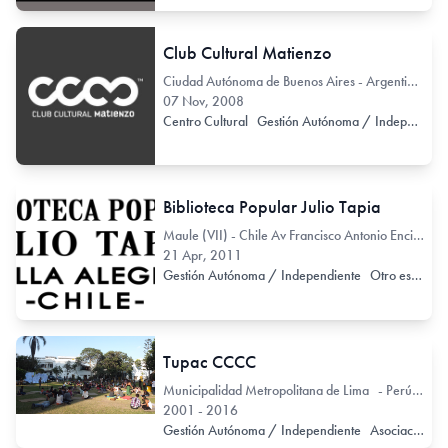
Club Cultural Matienzo
Ciudad Autónoma de Buenos Aires - Argentina Pringles 1249
07 Nov, 2008
Centro Cultural
Gestión Autónoma / Independiente
Biblioteca Popular Julio Tapia
Maule (VII) - Chile Av Francisco Antonio Encina 21
21 Apr, 2011
Gestión Autónoma / Independiente
Otro espacio no exclusivo de arte
Tupac CCCC
Municipalidad Metropolitana de Lima - Perú Calle 2 de Mayo 253 Barranco
2001 - 2016
Gestión Autónoma / Independiente
Asociación
R