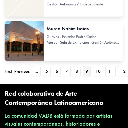
Gestión Autónoma / Independiente
Museo Nahim Isaias
Guayas - Ecuador Pedro Carbo
Museo
Sala de Exhibición
Gestión Autónoma / Independiente
First
Previous
...
5
6
7
8
9
10
11
12
Red colaborativa de Arte
Contemporáneo Latinoamericano
La comunidad VADB está formada por artistas
visuales contemporáneos, historiadores e