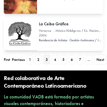
La Ceiba Gráfica
Veracruz - México Hidalgo no.1 Ex- Hacienda La Orduña 91603
2004
Residencia de Artistas
Gestión Autónoma / Independiente
First
Previous
1
2
3
4
5
6
7
...
Next
Red colaborativa de Arte
Contemporáneo Latinoamericano
La comunidad VADB está formada por artistas
visuales contemporáneos, historiadores e