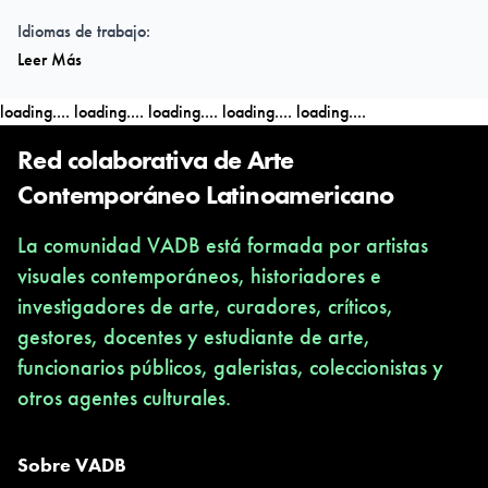
Idiomas de trabajo:
Leer Más
Inglés
Duración de la residencia:
loading....
loading....
loading....
loading....
loading....
Semanas: 3
Meses: 1
Red colaborativa de Arte
Meses: 2
Contemporáneo Latinoamericano
Meses: 3
La comunidad VADB está formada por artistas
Meses: 4
visuales contemporáneos, historiadores e
Meses: 6
investigadores de arte, curadores, críticos,
Número de estudios:
gestores, docentes y estudiante de arte,
3
funcionarios públicos, galeristas, coleccionistas y
Número de artistas en residencia al mismo tiempo:
otros agentes culturales.
entre 1 a 3
Tipo de alojamiento:
Habitación privada
Sobre VADB