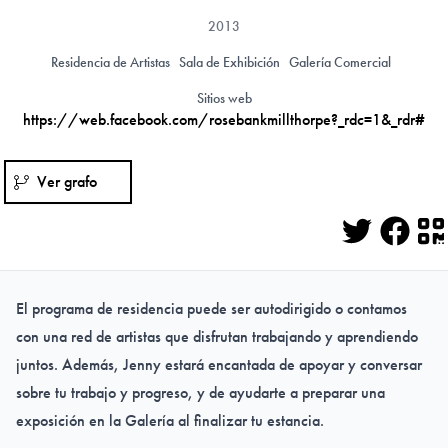
2013
Residencia de Artistas
Sala de Exhibición
Galería Comercial
Sitios web
https://web.facebook.com/rosebankmillthorpe?_rdc=1&_rdr#
Ver grafo
Twitter
Face
Q
El programa de residencia puede ser autodirigido o contamos
con una red de artistas que disfrutan trabajando y aprendiendo
juntos. Además, Jenny estará encantada de apoyar y conversar
sobre tu trabajo y progreso, y de ayudarte a preparar una
exposición en la Galería al finalizar tu estancia.