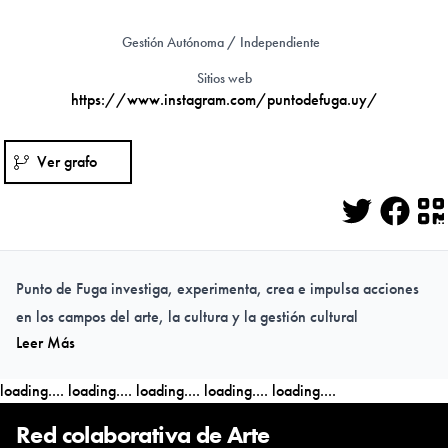
Gestión Autónoma / Independiente
Sitios web
https://www.instagram.com/puntodefuga.uy/
Ver grafo
Twitter
Face
Q
Punto de Fuga investiga, experimenta, crea e impulsa acciones
en los campos del arte, la cultura y la gestión cultural
Leer Más
loading....
loading....
loading....
loading....
loading....
Red colaborativa de Arte