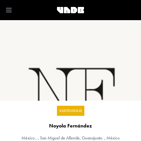
Open main menu
INSTITUTIONS
Noyola Fernández
México
, , San Miguel de Allende, Guanajuato , México