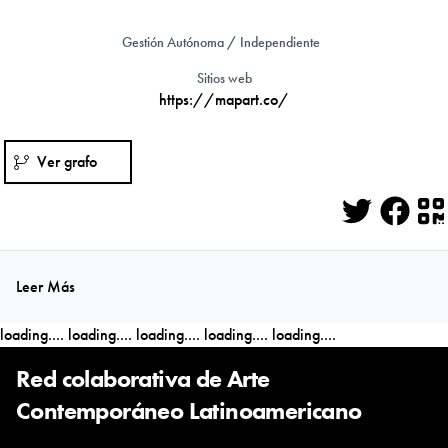
Gestión Autónoma / Independiente
Sitios web
https://mapart.co/
Ver grafo
Twitter
Face
Q
Leer Más
loading....
loading....
loading....
loading....
loading....
Red colaborativa de Arte
Contemporáneo Latinoamericano