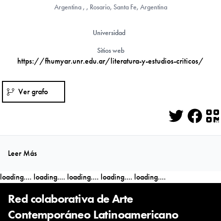
Argentina
, , Rosario, Santa Fe, Argentina
Universidad
Sitios web
https://fhumyar.unr.edu.ar/literatura-y-estudios-criticos/
Ver grafo
Twitter
Face
Q
Leer Más
loading....
loading....
loading....
loading....
loading....
Red colaborativa de Arte
Contemporáneo Latinoamericano