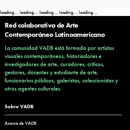
ponen en juego una
poética
(modo de interpretar y hacer) y una
loading....
loading....
loading....
loading....
loading....
propuesta
material y simbólica (obras o proyectos) sobre el
campo social.
Red colaborativa de Arte
Contemporáneo Latinoamericano
Buscaremos los puntos de tensión y expansión de tu práctica,
La comunidad VADB está formada por artistas
obras o proyectos buscando generar un equilibrio entre la forma
visuales contemporáneos, historiadores e
y el contenido, entre el concepto y la resolución, entre lo
investigadores de arte, curadores, críticos,
discursivo y la imagen.
gestores, docentes y estudiante de arte,
funcionarios públicos, galeristas, coleccionistas y
Utilizaremos el campo del arte contemporáneo como un
otros agentes culturales.
laboratorio multidisciplinar para pensar las especificidades de tu
práctica y explorar la potencia expansiva de tus trabajos.
Sobre VADB
Acerca de VADB