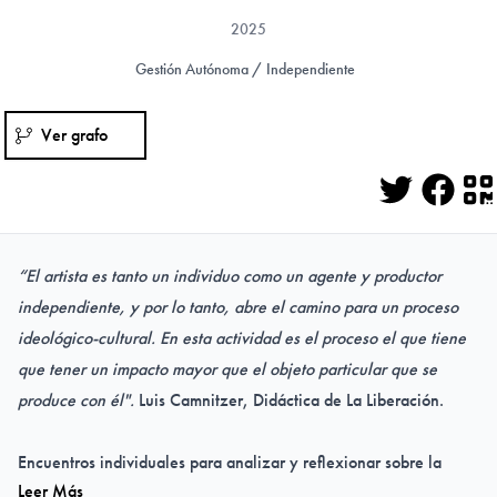
2025
Gestión Autónoma / Independiente
Ver grafo
Twitter
Face
Q
“El artista es tanto un individuo como un agente y productor
independiente, y por lo tanto, abre el camino para un proceso
ideológico-cultural. En esta actividad es el proceso el que tiene
que tener un impacto mayor que el objeto particular que se
produce con él".
Luis Camnitzer, Didáctica de La Liberación
.
Encuentros individuales para analizar y reflexionar sobre la
Leer Más
propia práctica artística y sus producciones como ensayos que