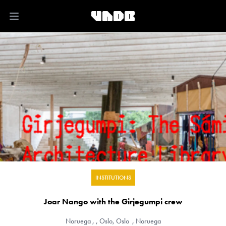
Open main menu
INSTITUTIONS
Joar Nango with the Girjegumpi crew
Noruega
, , Oslo, Oslo , Noruega