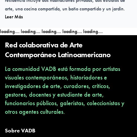
residencia incluye dos habitaciones privadas, dos estudios de
arte, una cocina compartida, un baño compartido y un jardín.
Leer Más
Además, la Escuela Curatorial, los Laboratorios de Investigación
loading....
loading....
loading....
loading....
loading....
y Proyectos dirigidos por el ICA ofrecen un conjunto integral de
recursos, instalaciones y herramientas para que los residentes se
Red colaborativa de Arte
conecten mejor con la escena del arte contemporáneo armenio.
Contemporáneo Latinoamericano
La comunidad VADB está formada por artistas
Idiomas de trabajo:
visuales contemporáneos, historiadores e
armenio
investigadores de arte, curadores, críticos,
Inglés
gestores, docentes y estudiante de arte,
Francés
funcionarios públicos, galeristas, coleccionistas y
ruso
otros agentes culturales.
Duración de la residencia:
Semanas: 1
Semanas: 2
Sobre VADB