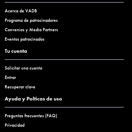
Semanas: 3
Meses: 1
Acerca de VADB
Número de estudios:
Programa de patrocinadores
2
Convenios y Media Partners
Número de artistas en residencia al mismo tiempo:
Eventos patrocinados
2
Tipo de alojamiento:
Tu cuenta
Habitación privada
Solicitar una cuenta
Entrar
Recuperar clave
Ayuda y Polticas de uso
Preguntas frecuentes (FAQ)
Privacidad