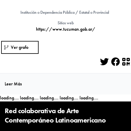
Institución o Dependencia Pública / Estatal o Provincial
Sitios web
https://www.tucuman.gob.ar/
Ver grafo
Twitter
Face
Q
Leer Más
loading....
loading....
loading....
loading....
loading....
Red colaborativa de Arte
Contemporáneo Latinoamericano