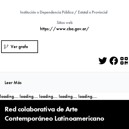
Institución o Dependencia Pública / Estatal o Provincial
Sitios web
https://www.cba.gov.ar/
Ver grafo
Twitter
Face
Q
Leer Más
loading....
loading....
loading....
loading....
loading....
Red colaborativa de Arte
Contemporáneo Latinoamericano