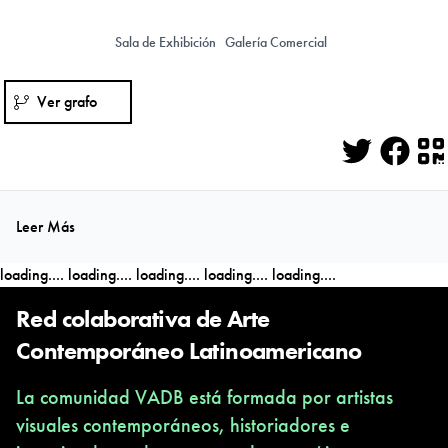
Sala de Exhibición
Galería Comercial
Ver grafo
Twitter
Face
Q
Leer Más
loading....
loading....
loading....
loading....
loading....
Red colaborativa de Arte
Contemporáneo Latinoamericano
La comunidad VADB está formada por artistas
visuales contemporáneos, historiadores e