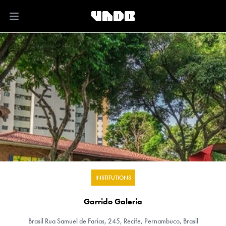
Open main menu
INSTITUTIONS
Garrido Galeria
Brasil
Rua Samuel de Farias, 245, Recife, Pernambuco, Brasil