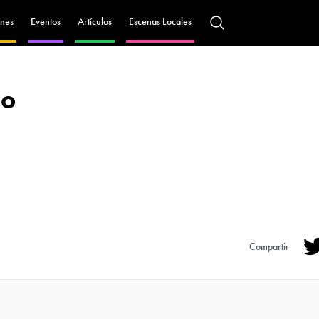
nes
Eventos
Artículos
Escenas Locales
jo
Compartir
Tw