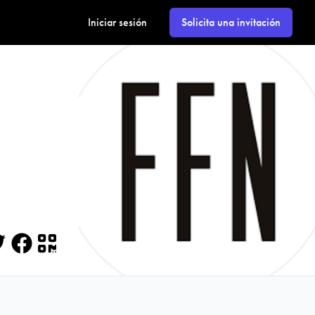
Iniciar sesión
Solicita una invitación
itter
Facebook
QR