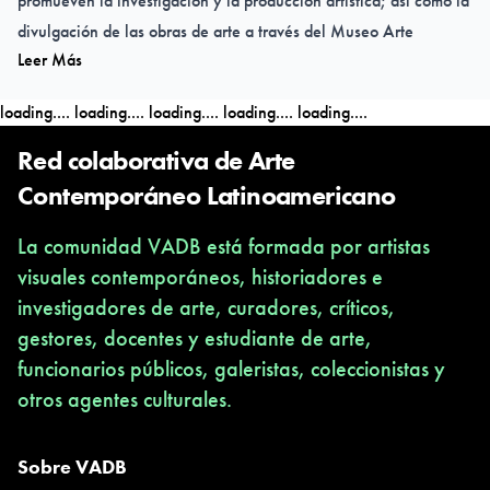
promueven la investigación y la producción artística; así como la
divulgación de las obras de arte a través del Museo Arte
Leer Más
Guatemala MAG, actualmente en construcción. La COLECCIÓN
FUNBA contiene más de 4000 piezas y abarca los períodos:
loading....
loading....
loading....
loading....
loading....
Prehispánico, Hispano-guatemalteco, Moderno y
Contemporáneo.
Red colaborativa de Arte
Contemporáneo Latinoamericano
La comunidad VADB está formada por artistas
visuales contemporáneos, historiadores e
investigadores de arte, curadores, críticos,
gestores, docentes y estudiante de arte,
funcionarios públicos, galeristas, coleccionistas y
otros agentes culturales.
Sobre VADB