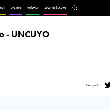
nes
Eventos
Artículos
Escenas Locales
eño - UNCUYO
Compartir
Tw