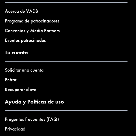
término Espora designa un “cuerpo microscópico unicelular o
pluricelular que se forma con fines de dispersión o supervivencia
Acerca de VADB
por largo tiempo en condiciones adversas”.
Programa de patrocinadores
En la actualidad, se conforma como equipo de trabajo en gestión
Convenios y Media Partners
cultural y del arte, integrado por: María Gallo Ugarte, Camila
Eventos patrocinados
Caram y Jorgelina Gramatica.
Tu cuenta
Solicitar una cuenta
Entrar
Recuperar clave
Ayuda y Polticas de uso
Preguntas frecuentes (FAQ)
Privacidad