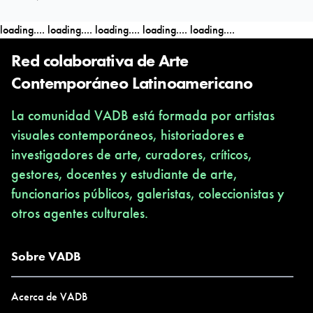
algunos mundos y sus sistemas de privilegios comiencen a
loading....
loading....
loading....
loading....
loading....
decrecer y se multipliquen las comunidades organizadas desde
las tecnologías de la reciprocidad.
Red colaborativa de Arte
Contemporáneo Latinoamericano
La comunidad VADB está formada por artistas
visuales contemporáneos, historiadores e
investigadores de arte, curadores, críticos,
gestores, docentes y estudiante de arte,
funcionarios públicos, galeristas, coleccionistas y
otros agentes culturales.
Sobre VADB
Acerca de VADB