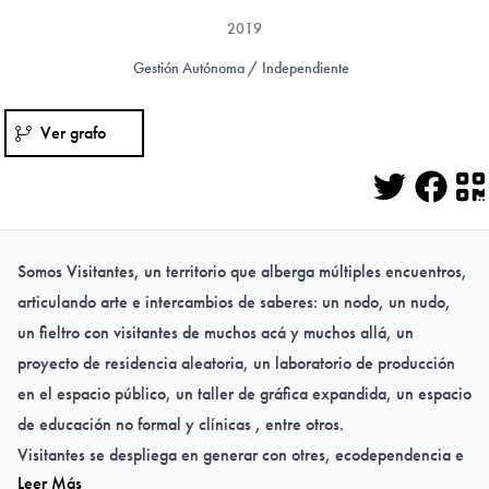
2019
Gestión Autónoma / Independiente
Ver grafo
Twitter
Face
Q
Somos Visitantes, un territorio que alberga múltiples encuentros,
articulando arte e intercambios de saberes: un nodo, un nudo,
un fieltro con visitantes de muchos acá y muchos allá, un
proyecto de residencia aleatoria, un laboratorio de producción
en el espacio público, un taller de gráfica expandida, un espacio
de educación no formal y clínicas , entre otros.
Visitantes se despliega en generar con otres, ecodependencia e
Leer Más
interdependencia. En esta Crisis global apostamos porque