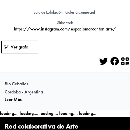
Sala de Exhibición
Galería Comercial
Sitios web
https://www.instagram.com/espaciomarcantoniarte/
Ver grafo
Twitter
Face
Q
Río Ceballos
Córdoba - Argentina
Leer Más
loading....
loading....
loading....
loading....
loading....
Red colaborativa de Arte