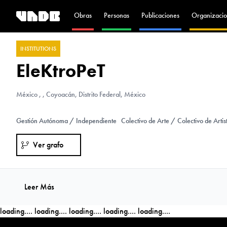
Obras
Personas
Publicaciones
Organizacio
INSTITUTIONS
EleKtroPeT
México
, , Coyoacán, Distrito Federal, México
Gestión Autónoma / Independiente
Colectivo de Arte / Colectivo de Artis
Ver grafo
Leer Más
loading....
loading....
loading....
loading....
loading....