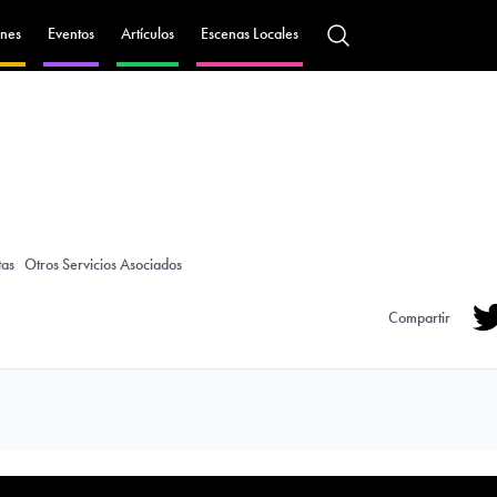
nes
Eventos
Artículos
Escenas Locales
tas
Otros Servicios Asociados
Compartir
Tw