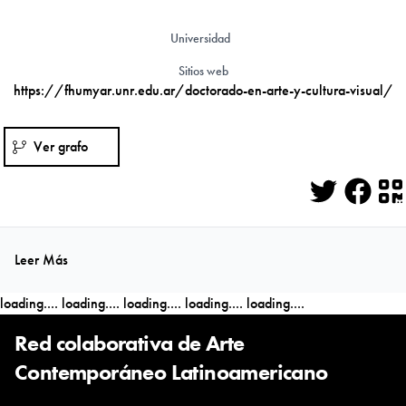
Universidad
Sitios web
https://fhumyar.unr.edu.ar/doctorado-en-arte-y-cultura-visual/
Ver grafo
Twitter
Face
Q
Leer Más
loading....
loading....
loading....
loading....
loading....
Red colaborativa de Arte
Contemporáneo Latinoamericano