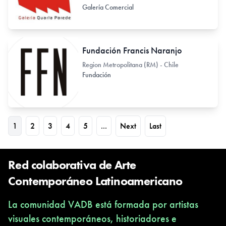
Galería Comercial
Fundación Francis Naranjo
Region Metropolitana (RM) - Chile
Fundación
1
2
3
4
5
...
Next
Last
Red colaborativa de Arte
Contemporáneo Latinoamericano
La comunidad VADB está formada por artistas
visuales contemporáneos, historiadores e