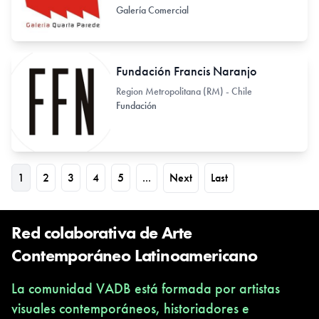
Galería Comercial
Fundación Francis Naranjo
Region Metropolitana (RM) - Chile
Fundación
1
2
3
4
5
...
Next
Last
Red colaborativa de Arte
Contemporáneo Latinoamericano
La comunidad VADB está formada por artistas
visuales contemporáneos, historiadores e