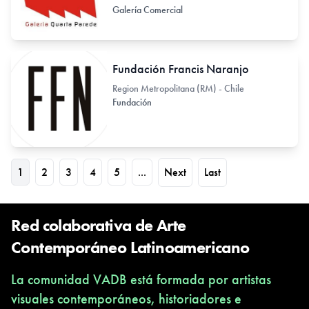
Galería Comercial
Fundación Francis Naranjo
Region Metropolitana (RM) - Chile
Fundación
1
2
3
4
5
...
Next
Last
Red colaborativa de Arte
Contemporáneo Latinoamericano
La comunidad VADB está formada por artistas
visuales contemporáneos, historiadores e