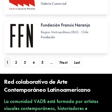
Galería Comercial
Fundación Francis Naranjo
Region Metropolitana (RM) - Chile
Fundación
1
2
3
4
5
...
Next
Last
Red colaborativa de Arte
Contemporáneo Latinoamericano
La comunidad VADB está formada por artistas
visuales contemporáneos, historiadores e