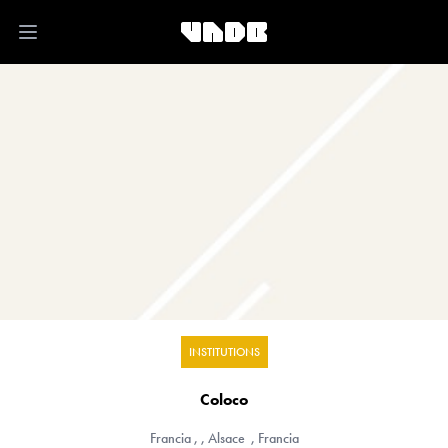
Open main menu
INSTITUTIONS
Coloco
Francia
, , Alsace , Francia