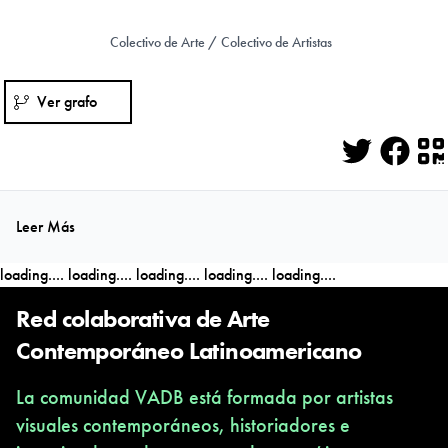
Colectivo de Arte / Colectivo de Artistas
Ver grafo
Twitter
Face
Q
Leer Más
loading....
loading....
loading....
loading....
loading....
Red colaborativa de Arte
Contemporáneo Latinoamericano
La comunidad VADB está formada por artistas
visuales contemporáneos, historiadores e