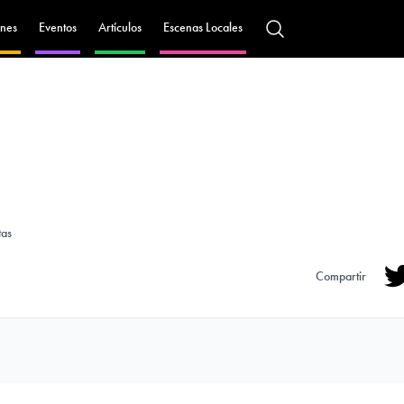
nes
Eventos
Artículos
Escenas Locales
tas
Compartir
Tw