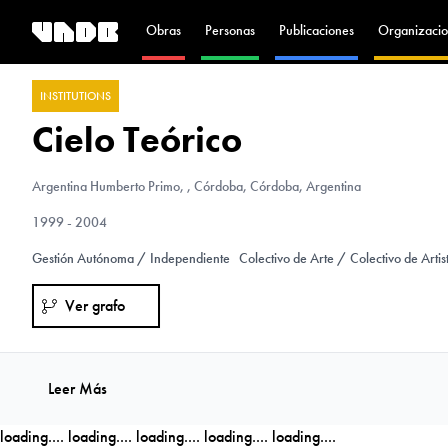
Obras
Personas
Publicaciones
Organizacio
INSTITUTIONS
Cielo Teórico
Argentina
Humberto Primo, , Córdoba, Córdoba, Argentina
1999 - 2004
Gestión Autónoma / Independiente
Colectivo de Arte / Colectivo de Artis
Ver grafo
Leer Más
loading....
loading....
loading....
loading....
loading....