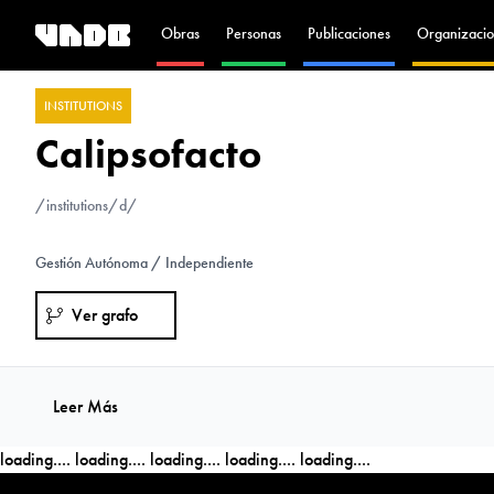
Obras
Personas
Publicaciones
Organizacio
INSTITUTIONS
Calipsofacto
/institutions/d/
Gestión Autónoma / Independiente
Ver grafo
Leer Más
loading....
loading....
loading....
loading....
loading....