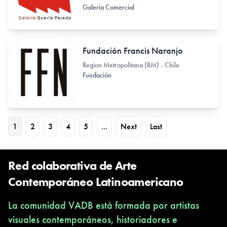
Galería Comercial
Fundación Francis Naranjo
Region Metropolitana (RM) - Chile
Fundación
1
2
3
4
5
...
Next
Last
Red colaborativa de Arte
Contemporáneo Latinoamericano
La comunidad VADB está formada por artistas
visuales contemporáneos, historiadores e