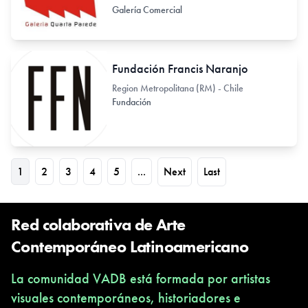
Galería Comercial
Fundación Francis Naranjo
Region Metropolitana (RM) - Chile
Fundación
1
2
3
4
5
...
Next
Last
Red colaborativa de Arte
Contemporáneo Latinoamericano
La comunidad VADB está formada por artistas
visuales contemporáneos, historiadores e