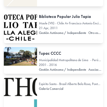
Biblioteca Popular Julio Tapia
Maule (VII) - Chile Av Francisco Antonio Encina 21
21 Apr, 2011
Gestión Autónoma / Independiente
Otro espacio no exclusivo de arte
Tupac CCCC
Municipalidad Metropolitana de Lima - Perú Calle 2 de Mayo 253 Barranco
2001 - 2016
Gestión Autónoma / Independiente
Asociación
R
Espirito Santo - Brasil Alberto Bela Rosa, Pontal de Camburi 70
Galería Comercial