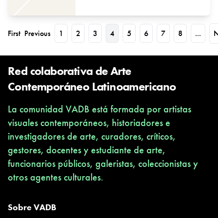
First
Previous
1
2
3
4
5
6
7
8
...
N
Red colaborativa de Arte
Contemporáneo Latinoamericano
La comunidad VADB está formada por artistas
visuales contemporáneos, historiadores e
investigadores de arte, curadores, críticos,
gestores, docentes y estudiante de arte,
funcionarios públicos, galeristas, coleccionistas y
otros agentes culturales.
Sobre VADB