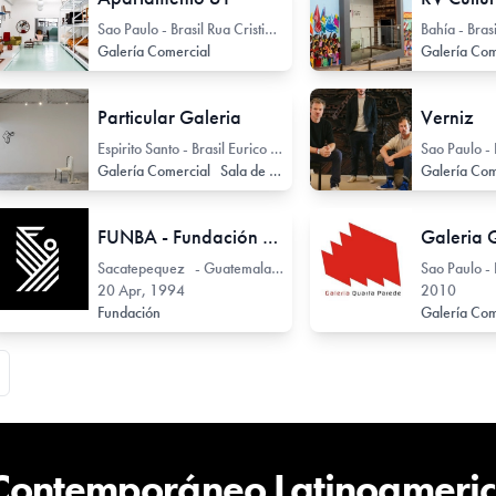
Sao Paulo - Brasil Rua Cristiano Viana 114
Galería Comercial
Galería Com
Particular Galeria
Verniz
Espirito Santo - Brasil Eurico de Aguiar 130
Galería Comercial
Sala de Exhibición
Galería Com
FUNBA - Fundación para las Bellas Artes y la Cultura
Sacatepequez - Guatemala 5 avenida Sur 40
20 Apr, 1994
2010
Fundación
Galería Com
 Contemporáneo Latinoameri