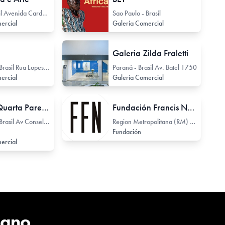
Bahía - Brasil Avenida Cardeal da Silva 158
Sao Paulo - Brasil
ercial
Galería Comercial
Galeria Zilda Fraletti
Sao Paulo - Brasil Rua Lopes Chaves 243
Paraná - Brasil Av. Batel 1750
ercial
Galería Comercial
Galeria Quarta Parede
Fundación Francis Naranjo
Sao Paulo - Brasil Av Conselheiro Rodrigues Alves 722
Region Metropolitana (RM) - Chile
Fundación
ercial
cano