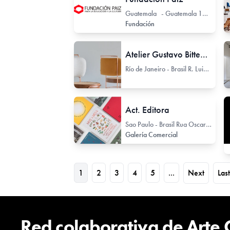
Guatemala - Guatemala 11 Avenida 33-32
Fundación
Atelier Gustavo Bittencourt
Río de Janeiro - Brasil R. Luiz Winter 360
Act. Editora
Sao Paulo - Brasil Rua Oscar Freire 1437
Galería Comercial
1
2
3
4
5
...
Next
Last
Red colaborativa de Arte