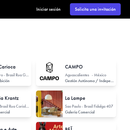
Iniciar sesión
Solicita una invitación
 Carioca
CAMPO
Río de Janeiro - Brasil Rua Gonçalves Ledo 17
Aguascalientes - México
ibición
Gestión Autónoma / Independiente
lia Krantz
La Lampe
Sao Paulo - Brasil Rua Coriolano 71
Sao Paulo - Brasil Fidalga 407
ercial
Galería Comercial
a e Arte
BEĨ