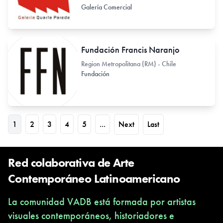
Galería Comercial
Fundación Francis Naranjo
Region Metropolitana (RM) - Chile
Fundación
1
2
3
4
5
...
Next
Last
Red colaborativa de Arte
Contemporáneo Latinoamericano
La comunidad VADB está formada por artistas
visuales contemporáneos, historiadores e