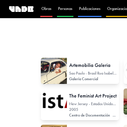
Obras
Personas
Publicaciones
Organizacio
Artemobilia Galeria
Sao Paulo - Brasil Rua Isabel de Castela 237
Galería Comercial
The Feminist Art Project
New Jersey - Estados Unidos 640 Bartholomew Road, #125A, Piscataway
2005
Centro de Documentación
Colectivo