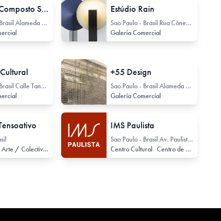
Passado Composto Século XX
Estúdio Rain
Sao Paulo - Brasil Alameda Lorena 1996
Sao Paulo - Brasil Rua Cônego Vicente Miguel Marino 424
ercial
Galería Comercial
Cultural
+55 Design
Sao Paulo - Brasil Calle Tannery 274
Sao Paulo - Brasil Alameda Gabriel Monteiro da Silva 2798
ercial
Galería Comercial
Tensoativo
IMS Paulista
sil
Sao Paulo - Brasil Av. Paulista 2424
Colectivo de Arte / Colectivo de Artistas
Centro Cultural
Centro de Documentación