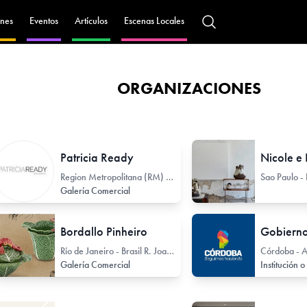
nes
Eventos
Artículos
Escenas Locales
ORGANIZACIONES
Patricia Ready
Nicole e 
Region Metropolitana (RM) - Chile Espoz 3125
Galería Comercial
Bordallo Pinheiro
Río de Janeiro - Brasil R. Joaquim Nabuco 170 - 602
Córdoba - A
Galería Comercial
 de Arte / Colectivo de Artistas
Universidad