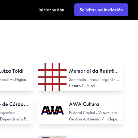
Iniciar sesión
Solicita una invitación
Luiza Toldi
Memorial da Resistência de São Paulo
Sao Paulo - Brasil Av Higienópolis 604
Sao Paulo - Brasil Largo General Osório 66
Centro Cultural
Gobierno de Córdoba - Arg.
AWA Cultura
rgentina
Federal Capital - Venezuela
Institución o Dependencia Pública / Estatal o Provincial
Gestión Autónoma / Independiente