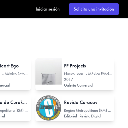
Iniciar sesión
Solicita una invitación
Heart Ego
FF Projects
Nuevo Leon - México Reforma 208
Nuevo Leon - México Fábrica 15 de mayo 409
2017
ercial
Galería Comercial
La Casona de Curakavi
Revista Curacavi
Region Metropolitana (RM) - Chile Ambrosio O’Higgins 1216
Region Metropolitana (RM) - Chile
ural
Editorial
Revista Digital