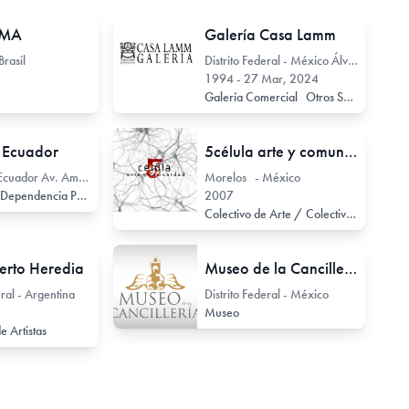
 IMA
Galería Casa Lamm
Brasil
Distrito Federal - México Álvaro Obregón 99
1994 - 27 Mar, 2024
Galería Comercial
Otros Servicios Asociados
 Ecuador
5célula arte y comunidad
Pichincha - Ecuador Av. Amazonas N34-451
Morelos - México
Institución o Dependencia Pública / Estatal o Provincial
2007
Colectivo de Arte / Colectivo de Artistas
erto Heredia
Museo de la Cancillería
ral - Argentina
Distrito Federal - México
Museo
e Artistas