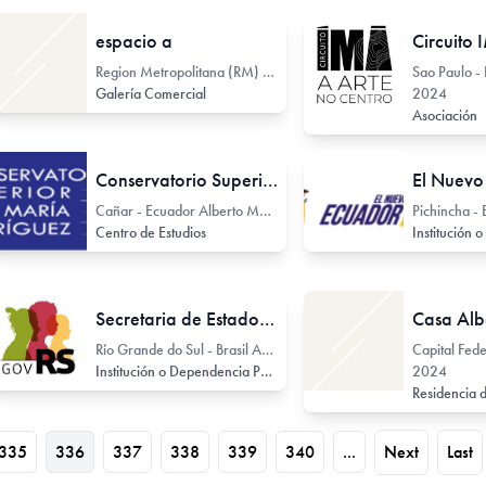
espacio a
Circuito
Region Metropolitana (RM) - Chile Francisco Bulnes Correa 1406
Sao Paulo - 
Galería Comercial
2024
Asociación
Conservatorio Superior José María Rodríguez
El Nuevo
Cañar - Ecuador Alberto Muñoz Vernaza 5-100
Centro de Estudios
Sala de Exhibición
Secretaria de Estado da Cultura (Sedac)
Casa Alb
Río Grande do Sul - Brasil Av. Borges de Medeiros 1501
Capital Fede
Sala de Exhibición
Galería Comercial
Institución o Dependencia Pública / Estatal o Provincial
2024
Residencia d
335
336
337
338
339
340
...
Next
Last