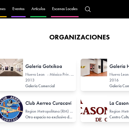
nes
Eventos
Artículos
Escenas Locales
ORGANIZACIONES
Galería Gotxikoa
Galería 
Nuevo Leon - México Priv. Plutarco Elías Calles 308-A
2013
2016
Centro de Estudios
Galería Comercial
Galería Com
Club Aerreo Curacaví
Region Metropolitana (RM) - Chile Ruta 68 km 53, Curacaví km 53
Otro espacio no exclusivo de arte
Centro Cult