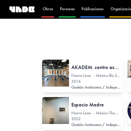
Obras
Personas
Publicaciones
Organizacio
AKADEM. centro académico independiente
Nuevo Leon - México Río Suchiate 722
2016
Gestión Autónoma / Independiente
Espacio Madre
Nuevo Leon - México Thomas A. Edison 848-B
2022
Gestión Autónoma / Independiente