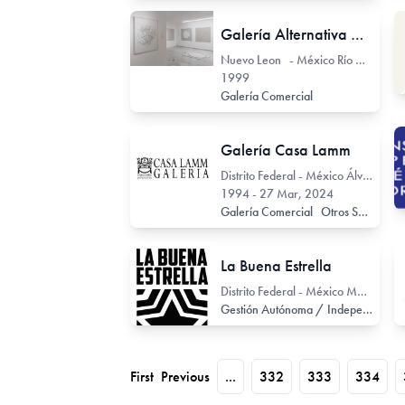
Galería Alternativa Once
Nuevo Leon - México Río Colorado 460
1999
Galería Comercial
Galería Casa Lamm
Distrito Federal - México Álvaro Obregón 99
1994 - 27 Mar, 2024
Galería Comercial
Otros Servicios Asociados
La Buena Estrella
Distrito Federal - México Manuel María Contreras 71
Gestión Autónoma / Independiente
First
Previous
...
332
333
334