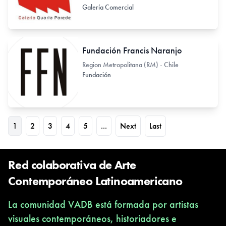
Galería Comercial
Fundación Francis Naranjo
Region Metropolitana (RM) - Chile
Fundación
1
2
3
4
5
...
Next
Last
Red colaborativa de Arte
Contemporáneo Latinoamericano
La comunidad VADB está formada por artistas
visuales contemporáneos, historiadores e